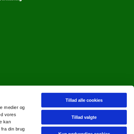
Tillad alle cookies
ale medier og
ed vores
Tillad valgte
re kan
fra din brug
Kun nødvendige cookies