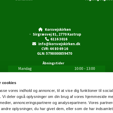
Korsvejskirken

· Sirgræsvej 81, 2770 Kastrup
6116 3016

info@korsvejskirken.dk

CVR: 44 80 69 16
GLN: 5798000859470
Åbningstider
Mandag
10:00 - 13:00
Tirsdag
10:00 - 13:00
Onsdag
10:00 - 13:00
 cookies
Torsdag
10:00 - 13:00
passe vores indhold og annoncer, til at vise dig funktioner til soci
15:00 - 18:00
fik. Vi deler også oplysninger om din brug af vores hjemmeside m
Fredag
10:00 - 13:00
 medier, annonceringspartnere og analysepartnere. Vores partne
Lørdag
Lukket
Søndag
Lukket
ndre oplysninger, du har givet dem, eller som de har indsamlet 