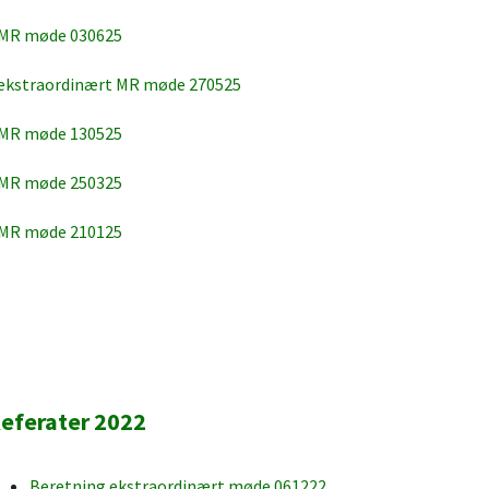
 MR møde 030625
 ekstraordinært MR møde 270525
 MR møde 130525
 MR møde 250325
 MR møde 210125
eferater 2022
Beretning ekstraordinært møde 061222