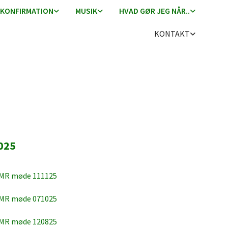
KONFIRMATION
MUSIK
HVAD GØR JEG NÅR..
KONTAKT
025
 MR møde 111125
 MR møde 071025
 MR møde 120825