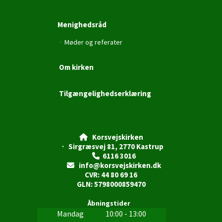
Menighedsråd
Møder og referater
Om kirken
Tilgængelighedserklæring
Korsvejskirken

· Sirgræsvej 81, 2770 Kastrup
6116 3016

info@korsvejskirken.dk

CVR: 44 80 69 16
GLN: 5798000859470
Åbningstider
Mandag
10:00 - 13:00