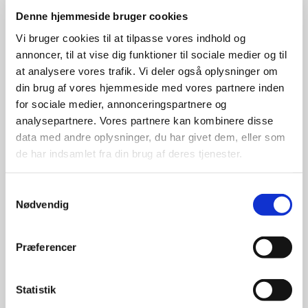
Kirkelige hændelser
Denne hjemmeside bruger cookies
Vi bruger cookies til at tilpasse vores indhold og
annoncer, til at vise dig funktioner til sociale medier og til
at analysere vores trafik. Vi deler også oplysninger om
din brug af vores hjemmeside med vores partnere inden
for sociale medier, annonceringspartnere og
analysepartnere. Vores partnere kan kombinere disse
data med andre oplysninger, du har givet dem, eller som
de har indsamlet fra din brug af deres tjenester.
Dåb
S
Nødvendig
a
m
Læs mere her
t
Præferencer
y
k
k
Statistik
e