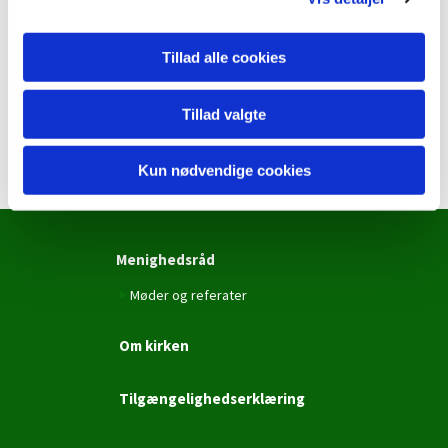
indeholder personfølsomme oplysninger, skal du
bruge en sikker forbindelse. Den kommer du ind på
via dette link:
Tillad alle cookies
Send sikkert til Korsvjeskirken
Tillad valgte
Kun nødvendige cookies
Menighedsråd
Møder og referater
Om kirken
Tilgængelighedserklæring