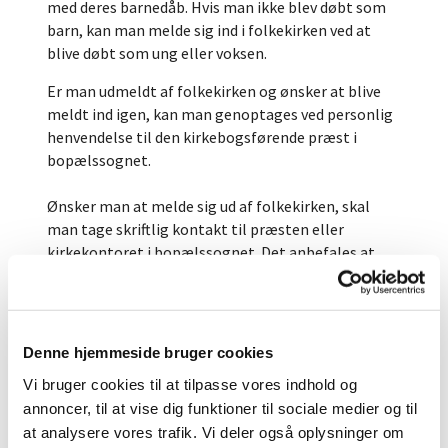
med deres barnedåb. Hvis man ikke blev døbt som
barn, kan man melde sig ind i folkekirken ved at
blive døbt som ung eller voksen.
Er man udmeldt af folkekirken og ønsker at blive
meldt ind igen, kan man genoptages ved personlig
henvendelse til den kirkebogsførende præst i
bopælssognet.
Ønsker man at melde sig ud af folkekirken, skal
man tage skriftlig kontakt til præsten eller
kirkekontoret i bopælssognet. Det anbefales at
man anvender sikker henvendelse, idet
kirkekontoret skal bruge personnummer og andre
personlige oplysninger for at kunne behandle
sagen. Vær opmærksom på at man ved udmeldelse
Denne hjemmeside bruger cookies
af folkekirken ikke længere har ret til kirkelige
Vi bruger cookies til at tilpasse vores indhold og
handlinger.
annoncer, til at vise dig funktioner til sociale medier og til
Sognebåndsløsning
at analysere vores trafik. Vi deler også oplysninger om