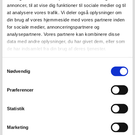
16. Billetter hos Ticketmaster. Yderligere info på
annoncer, til at vise dig funktioner til sociale medier og til
www.Euphonia.dk
at analysere vores trafik. Vi deler også oplysninger om
din brug af vores hjemmeside med vores partnere inden
Koret har i foråret 2016 været i studiet for at
for sociale medier, annonceringspartnere og
indspillle musik af den tyske komponist Melchior
analysepartnere. Vores partnere kan kombinere disse
Franck. Herefter forestår arbejdet med fremstilling
data med andre oplysninger, du har givet dem, eller som
af booklet mm., og den færdige CD forventes at
de har indsamlet fra din brug af deres tjenester.
komme i handlen i begyndelsen af 2017.
Der er mange flere oplysninger om Kammerkoret
S
Euphonia på
Nødvendig
a
m
www.euphonia.dk
t
Præferencer
y
k
k
Statistik
Musik i Korsvejskirken
e
v
Marketing
a