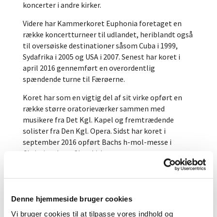
koncerter i andre kirker.
Videre har Kammerkoret Euphonia foretaget en
række koncertturneer til udlandet, heriblandt også
til oversøiske destinationer såsom Cuba i 1999,
Sydafrika i 2005 og USA i 2007. Senest har koret i
april 2016 gennemført en overordentlig
spændende turne til Færøerne.
Koret har som en vigtig del af sit virke opført en
række større oratorieværker sammen med
musikere fra Det Kgl. Kapel og fremtrædende
solister fra Den Kgl. Opera. Sidst har koret i
september 2016 opført Bachs h-mol-messe i
Christiansborg Slotskirke.
Koret har desuden siden 2004 opført Händels
Messias i i sin helhed i Marmorkirken hvert år i
december, og gør det igen i 2016, henholdsvis
Denne hjemmeside bruger cookies
lørdag d. 3 og søndag d. 4- december, begge dage kl.
Vi bruger cookies til at tilpasse vores indhold og