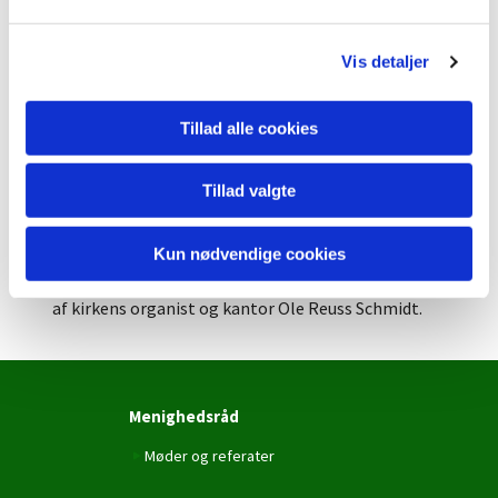
l
g
Vis detaljer
Tillad alle cookies
Tillad valgte
Kun nødvendige cookies
Musiksiderne på hjemmesiden skrives og redigeres
af kirkens organist og kantor Ole Reuss Schmidt.
Menighedsråd
Møder og referater