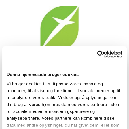
Denne hjemmeside bruger cookies
I Korsvejskirken tager vi kampen op og har derfor
gennem den seneste årrække arbejdet på at blive
Vi bruger cookies til at tilpasse vores indhold og
en del af Grøn Kirke Organisationen.
annoncer, til at vise dig funktioner til sociale medier og til
at analysere vores trafik. Vi deler også oplysninger om
Bag Grøn Kirke står Grøn Kirke-Gruppen under
din brug af vores hjemmeside med vores partnere inden
Danske Kirkers Råd. Det er en økumenisk
for sociale medier, annonceringspartnere og
arbejdsgruppe bestående af repræsentanter fra
analysepartnere. Vores partnere kan kombinere disse
flere forskellige kirkesamfund og kirkelige
data med andre oplysninger, du har givet dem, eller som
organisationer i Danmark. Grøn Kirke-Gruppen