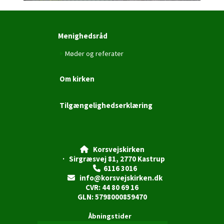
Menighedsråd
Møder og referater
Om kirken
Tilgængelighedserklæring
Korsvejskirken

· Sirgræsvej 81, 2770 Kastrup
6116 3016

info@korsvejskirken.dk

CVR: 44 80 69 16
GLN: 5798000859470
Åbningstider