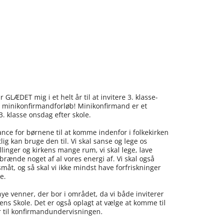
r GLÆDET mig i et helt år til at invitere 3. klasse-
t minikonfirmandforløb! Minikonfirmand er et
 i 3. klasse onsdag efter skole.
ce for børnene til at komme indenfor i folkekirken
ig kan bruge den til. Vi skal sanse og lege os
linger og kirkens mange rum, vi skal lege, lave
 brænde noget af al vores energi af. Vi skal også
måt, og så skal vi ikke mindst have forfriskninger
e.
e venner, der bor i området, da vi både inviterer
ns Skole. Det er også oplagt at vælge at komme til
 til konfirmandundervisningen.