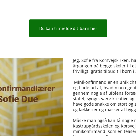
Du kan tilmelde dit barn her
Titeleksempel
Jeg, Sofie fra Korsvejskirken, ha
årgangen på begge skoler til e
frivilligt, gratis tilbud til børn
Minikonfirmand er en unik chan
og finde ud af, hvad man egentl
gennem nogle af Biblens fortæl
stafet, synge, være kreative og
have gode snakke om stort og s
og lækkerier og masser af hygg
Måske man også kan få nogle ny
Kastrupgårdsskolen og Korsveje
minikonfirmand, som en teaser