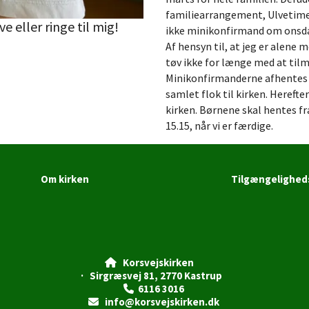
familiearrangement, Ulvetime, 
e eller ringe til mig!
ikke minikonfirmand om onsd
Af hensyn til, at jeg er alene
tøv ikke for længe med at tilm
Minikonfirmanderne afhentes o
samlet flok til kirken. Hereft
kirken. Børnene skal hentes fra
15.15, når vi er færdige.
Om kirken
Tilgængelighed
Korsvejskirken

· Sirgræsvej 81, 2770 Kastrup
6116 3016

info@korsvejskirken.dk
