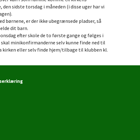
den sidste torsdag i måneden (i disse uger har vi
agen).
 med børnene, er der ikke ubegrænsede pladser, så
elde dit barn.
nsdag efter skole de to første gange og følges i
er skal minikonfirmanderne selv kunne finde ned til
 kirken eller selv finde hjem/tilbage til klubben kl.
serklæring