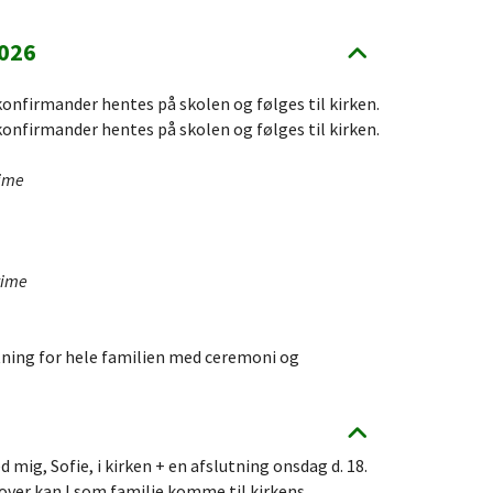
2026
onfirmander hentes på skolen og følges til kirken.
onfirmander hentes på skolen og følges til kirken.
time
time
tning for hele familien med ceremoni og
mig, Sofie, i kirken + en afslutning onsdag d. 18.
over kan I som familie komme til kirkens