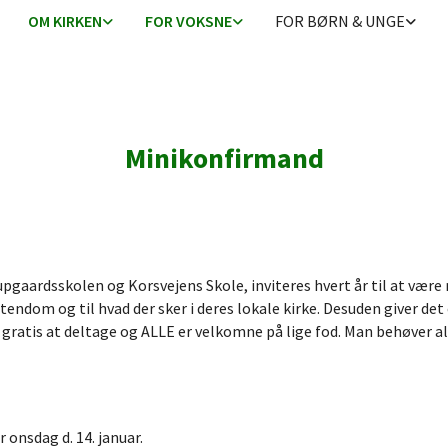
OM KIRKEN
FOR VOKSNE
FOR BØRN & UNGE
Minikonfirmand
upgaardsskolen og Korsvejens Skole, inviteres hvert år til at være
tendom og til hvad der sker i deres lokale kirke. Desuden giver de
r gratis at deltage og ALLE er velkomne på lige fod. Man behøver a
 onsdag d. 14. januar.