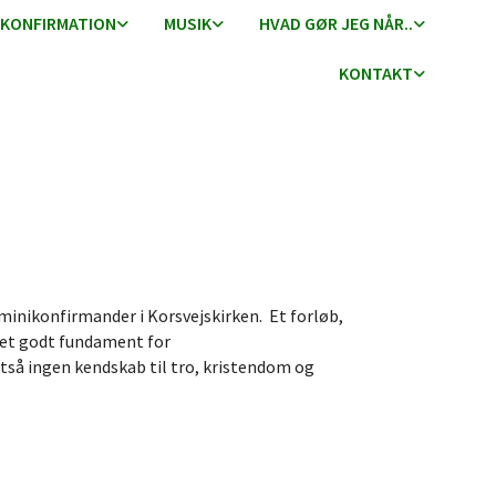
KONFIRMATION
MUSIK
HVAD GØR JEG NÅR..
KONTAKT
 minikonfirmander i Korsvejskirken. Et forløb,
t et godt fundament for
ltså ingen kendskab til tro, kristendom og