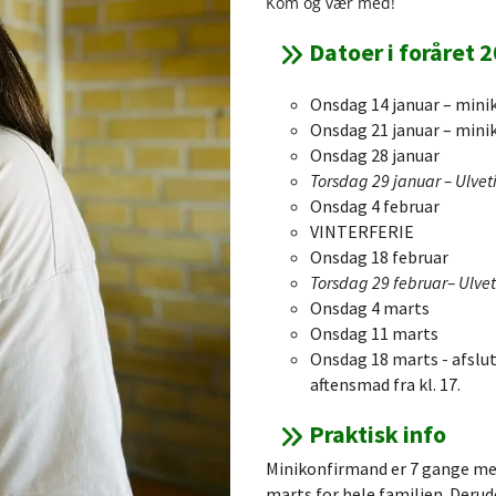
Kom og vær med!
Datoer i foråret 
Onsdag 14 januar – minik
Onsdag 21 januar – minik
Onsdag 28 januar
Torsdag 29 januar – Ulve
Onsdag 4 februar
VINTERFERIE
Onsdag 18 februar
Torsdag 29 februar– Ulve
Onsdag 4 marts
Onsdag 11 marts
Onsdag 18 marts - afslu
aftensmad fra kl. 17.
Praktisk info
Minikonfirmand er 7 gange med 
marts for hele familien. Derud