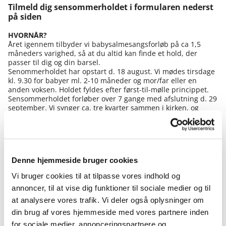
Tilmeld dig sensommerholdet i formularen nederst
på siden
HVORNÅR?
Året igennem tilbyder vi babysalmesangsforløb på ca 1,5
måneders varighed, så at du altid kan finde et hold, der
passer til dig og din barsel.
Senommerholdet har opstart d. 18 august. Vi mødes tirsdage
kl. 9.30 for babyer ml. 2-10 måneder og mor/far eller en
anden voksen. Holdet fyldes efter først-til-mølle princippet.
Sensommerholdet forløber over 7 gange med afslutning d. 29
september. Vi synger ca. tre kvarter sammen i kirken, og
derefter er der tid til kaffe, the og hyggeligt fællesskab. Du
skal være velkommen til at melde dig til holdet, også selvom
du ikke kan komme alle gange. Det er gratis at deltage.
Datoerne for sensommerholdet er 18. og 25. august, samt 1.,
8., 15., 22. og 29. september.
Denne hjemmeside bruger cookies
Datoer vil også altid fremgå på vores kalender på forsiden.
Vi bruger cookies til at tilpasse vores indhold og
HVAD ER BABYSALMESANG?
annoncer, til at vise dig funktioner til sociale medier og til
I babysalmesang har vi fokus på kontakt mellem baby og
voksen gennem musik og sanser. Vi skal både synge gængse
at analysere vores trafik. Vi deler også oplysninger om
børnesange og velkendte salmer, såsom I Østen stiger solen
din brug af vores hjemmeside med vores partnere inden
op, men også lære nye sange. Vi skal stimulere babys
for sociale medier, annonceringspartnere og
musikalske og sansemotoriske udvikling gennem sang og