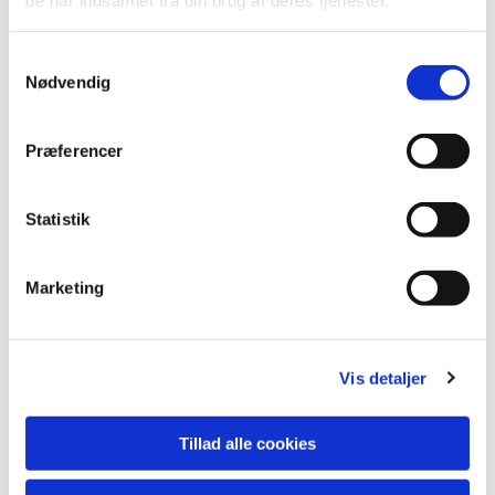
S
Nødvendig
a
m
t
Præferencer
y
k
k
Statistik
e
v
Marketing
a
l
g
Vis detaljer
Tillad alle cookies