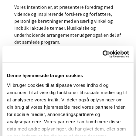
Vores intention er, at præsentere foredrag med
vidende og inspirerende forskere og forfattere,
personlige beretninger med en særlig vinkel og
indblik i aktuelle temaer. Musikalske og
underholdende arrangementer udgør også en del af
det samlede program.
Julie Aaboe og Miriam Joensen sognepræster, Ole
Reuss Schmidt, organist, Stine Carlberg, formand for
menighhedsrådet samt Bibi Övermyr, kordegn
i
Korsvejskirken
Denne hjemmeside bruger cookies
Vi bruger cookies til at tilpasse vores indhold og
annoncer, til at vise dig funktioner til sociale medier og til
at analysere vores trafik. Vi deler også oplysninger om
din brug af vores hjemmeside med vores partnere inden
For voksne
for sociale medier, annonceringspartnere og

analysepartnere. Vores partnere kan kombinere disse
data med andre oplysninger, du har givet dem, eller som
de har indsamlet fra din brug af deres tjenester.