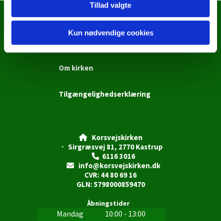
Tillad valgte
Menighedsråd
Kun nødvendige cookies
Møder og referater
Om kirken
Tilgængelighedserklæring
Korsvejskirken

· Sirgræsvej 81, 2770 Kastrup
6116 3016

info@korsvejskirken.dk

CVR: 44 80 69 16
GLN: 5798000859470
Åbningstider
Mandag
10:00 - 13:00