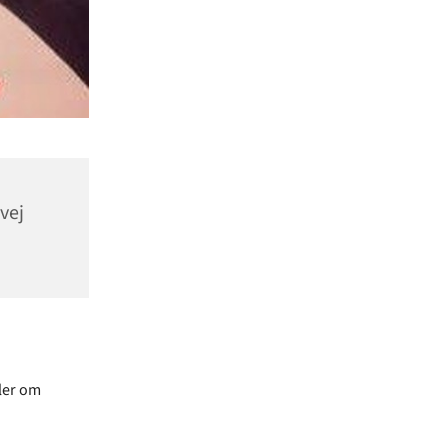
vej
dler om