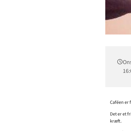
Ons
16:
Caféen er 
Det er et 
kræft.