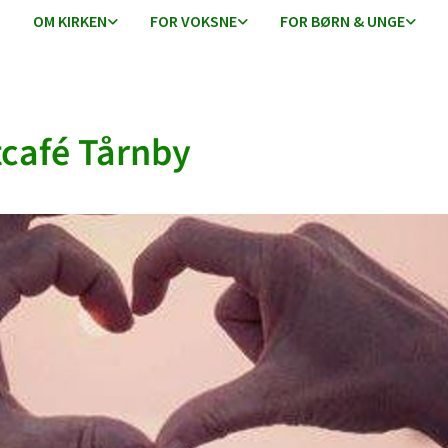
OM KIRKEN
FOR VOKSNE
FOR BØRN & UNGE
café Tårnby