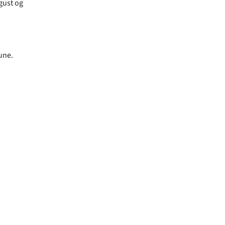
gust og
une.