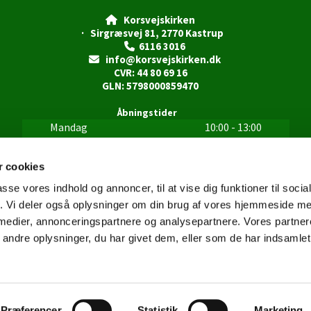
Korsvejskirken

· Sirgræsvej 81, 2770 Kastrup
6116 3016

info@korsvejskirken.dk

CVR: 44 80 69 16
GLN: 5798000859470
Åbningstider
Mandag
10:00 - 13:00
Tirsdag
10:00 - 13:00
Onsdag
10:00 - 13:00
 cookies
Torsdag
10:00 - 13:00
passe vores indhold og annoncer, til at vise dig funktioner til soci
15:00 - 18:00
fik. Vi deler også oplysninger om din brug af vores hjemmeside m
Fredag
10:00 - 13:00
 medier, annonceringspartnere og analysepartnere. Vores partne
Lørdag
Lukket
Søndag
Lukket
ndre oplysninger, du har givet dem, eller som de har indsamlet 
Privatlivspolitik
Log på ChurchDesk
Præferencer
Statistik
Marketing