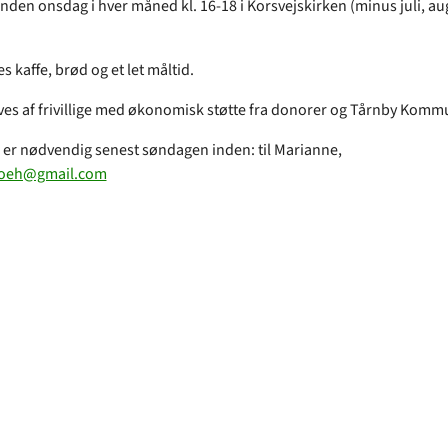
nden onsdag i hver måned kl. 16-18 i Korsvejskirken (minus juli, au
)
s kaffe, brød og et let måltid.
ves af frivillige med økonomisk støtte fra donorer og Tårnby Komm
 er nødvendig senest søndagen inden: til Marianne,
.oeh@gmail.com