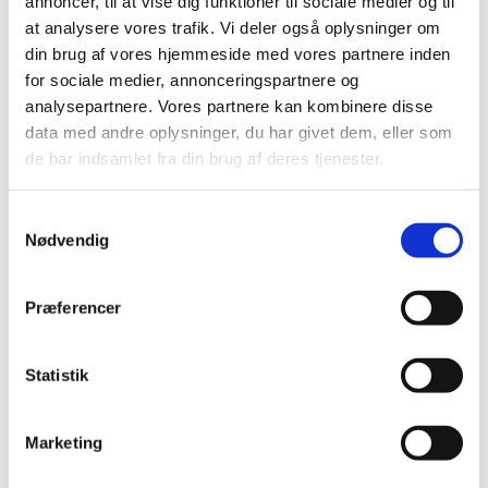
annoncer, til at vise dig funktioner til sociale medier og til
nu som medlem af rådet. Julie Aaboe fortsætter også
at analysere vores trafik. Vi deler også oplysninger om
som kontaktperson.
din brug af vores hjemmeside med vores partnere inden
Læs hele referatet her
for sociale medier, annonceringspartnere og
analysepartnere. Vores partnere kan kombinere disse
data med andre oplysninger, du har givet dem, eller som
de har indsamlet fra din brug af deres tjenester.
S
Nødvendig
Du vil måske også kunne lide...
a
m
t
Præferencer
y
k
k
Statistik
e
v
Marketing
a
l