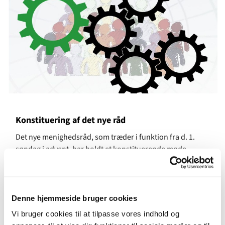
Konstituering af det nye råd
Det nye menighedsråd, som træder i funktion fra d. 1.
søndag i advent, har holdt et konstituerende møde
tirsdag d. 29. oktober.
Her blev Stina Carlberg valgt som formand, Mette Schytte-
Hansen som næstformand, Lena Falkenberg bliver ny
Denne hjemmeside bruger cookies
kasserer og Niels-Michael Broed ny bygningssagkyndig.
Vi bruger cookies til at tilpasse vores indhold og
Peter Carlberg vil fortsat varetage rollen som kirkeværge,