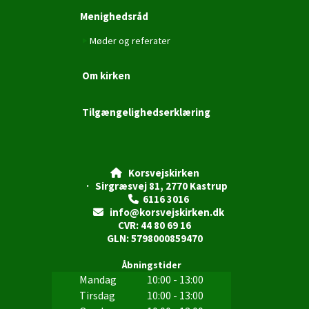
Menighedsråd
Møder og referater
Om kirken
Tilgængelighedserklæring
Korsvejskirken

· Sirgræsvej 81, 2770 Kastrup
6116 3016

info@korsvejskirken.dk

CVR: 44 80 69 16
GLN: 5798000859470
Åbningstider
Mandag
10:00 - 13:00
Tirsdag
10:00 - 13:00