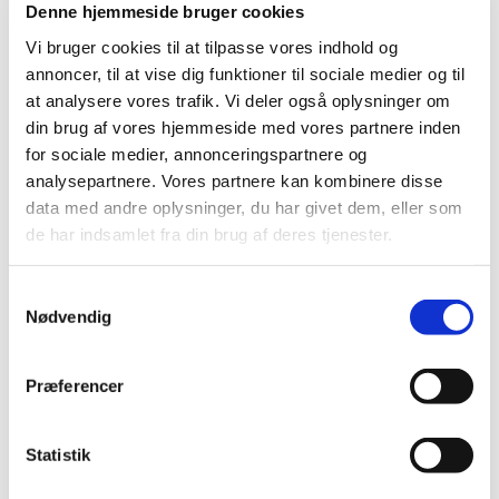
Denne hjemmeside bruger cookies
Vi bruger cookies til at tilpasse vores indhold og
annoncer, til at vise dig funktioner til sociale medier og til
at analysere vores trafik. Vi deler også oplysninger om
din brug af vores hjemmeside med vores partnere inden
for sociale medier, annonceringspartnere og
analysepartnere. Vores partnere kan kombinere disse
data med andre oplysninger, du har givet dem, eller som
de har indsamlet fra din brug af deres tjenester.
S
Nødvendig
a
m
t
Præferencer
Du vil måske også kunne lide...
y
k
k
Statistik
e