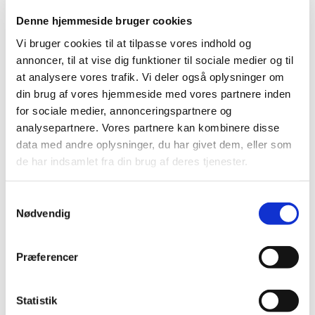
Denne hjemmeside bruger cookies
Vi bruger cookies til at tilpasse vores indhold og
annoncer, til at vise dig funktioner til sociale medier og til
at analysere vores trafik. Vi deler også oplysninger om
din brug af vores hjemmeside med vores partnere inden
for sociale medier, annonceringspartnere og
analysepartnere. Vores partnere kan kombinere disse
data med andre oplysninger, du har givet dem, eller som
de har indsamlet fra din brug af deres tjenester.
S
Nødvendig
a
m
t
Præferencer
y
Du vil måske også kunne lide...
k
k
Statistik