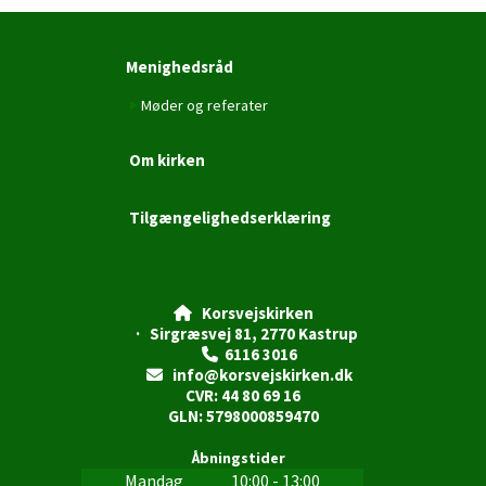
Menighedsråd
Møder og referater
Om kirken
Tilgængelighedserklæring
Korsvejskirken

· Sirgræsvej 81, 2770 Kastrup
6116 3016

info@korsvejskirken.dk

CVR: 44 80 69 16
GLN: 5798000859470
Åbningstider
Mandag
10:00 - 13:00