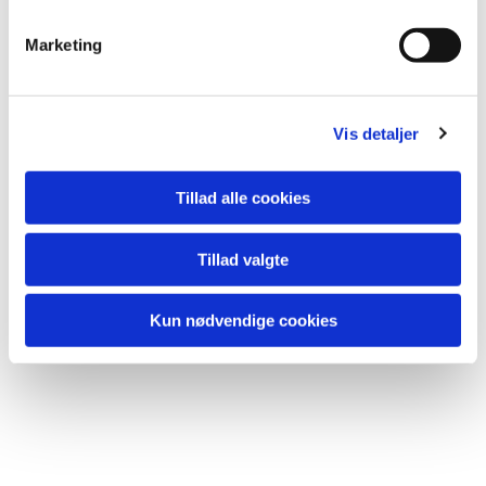
e
v
Marketing
a
l
g
Vis detaljer
Tillad alle cookies
Tillad valgte
Kun nødvendige cookies