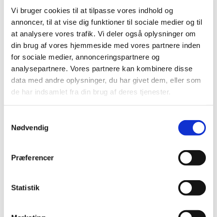
Vi bruger cookies til at tilpasse vores indhold og
annoncer, til at vise dig funktioner til sociale medier og til
at analysere vores trafik. Vi deler også oplysninger om
din brug af vores hjemmeside med vores partnere inden
for sociale medier, annonceringspartnere og
analysepartnere. Vores partnere kan kombinere disse
data med andre oplysninger, du har givet dem, eller som
de har indsamlet fra din brug af deres tjenester.
S
Nødvendig
a
m
Du vil måske også kunne lide...
t
Præferencer
y
k
k
Statistik
e
v