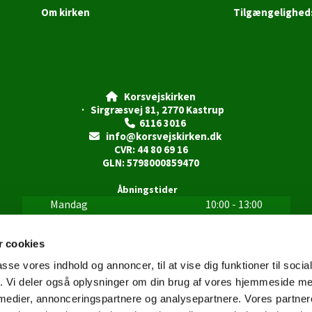
Om kirken
Tilgængelighed
Korsvejskirken

· Sirgræsvej 81, 2770 Kastrup
6116 3016

info@korsvejskirken.dk

CVR: 44 80 69 16
GLN: 5798000859470
Åbningstider
Mandag
10:00 - 13:00
Tirsdag
10:00 - 13:00
Onsdag
10:00 - 13:00
 cookies
Torsdag
10:00 - 13:00
passe vores indhold og annoncer, til at vise dig funktioner til soci
15:00 - 18:00
fik. Vi deler også oplysninger om din brug af vores hjemmeside m
Fredag
10:00 - 13:00
 medier, annonceringspartnere og analysepartnere. Vores partne
Lørdag
Lukket