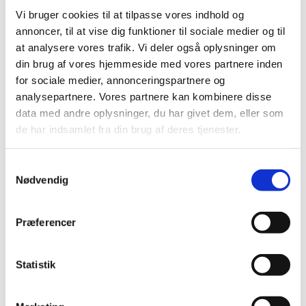
Vi bruger cookies til at tilpasse vores indhold og
annoncer, til at vise dig funktioner til sociale medier og til
at analysere vores trafik. Vi deler også oplysninger om
din brug af vores hjemmeside med vores partnere inden
for sociale medier, annonceringspartnere og
analysepartnere. Vores partnere kan kombinere disse
data med andre oplysninger, du har givet dem, eller som
de har indsamlet fra din brug af deres tjenester.
S
Nødvendig
a
m
Du vil måske også kunne lide...
t
Præferencer
y
k
k
Statistik
e
v