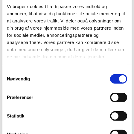
Vi bruger cookies til at tilpasse vores indhold og
annoncer, til at vise dig funktioner til sociale medier og til
at analysere vores trafik. Vi deler også oplysninger om
din brug af vores hjemmeside med vores partnere inden
for sociale medier, annonceringspartnere og
analysepartnere. Vores partnere kan kombinere disse
data med andre oplysninger, du har givet dem, eller som
de har indsamlet fra din brug af deres tjenester.
S
Nødvendig
a
m
Du vil måske også kunne lide...
t
Præferencer
y
k
k
Statistik
e
v