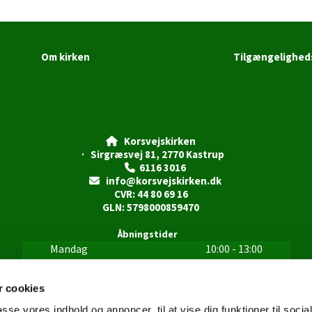
Om kirken
Tilgængelighed
Korsvejskirken

· Sirgræsvej 81, 2770 Kastrup
6116 3016

info@korsvejskirken.dk

CVR: 44 80 69 16
GLN: 5798000859470
Åbningstider
Mandag
10:00 - 13:00
Tirsdag
10:00 - 13:00
Onsdag
10:00 - 13:00
 cookies
Torsdag
10:00 - 13:00
passe vores indhold og annoncer, til at vise dig funktioner til soci