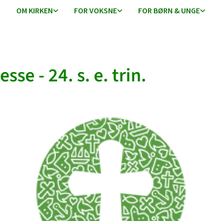
OM KIRKEN
FOR VOKSNE
FOR BØRN & UNGE
sse - 24. s. e. trin.