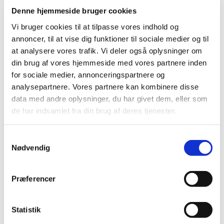
Denne hjemmeside bruger cookies
Vi bruger cookies til at tilpasse vores indhold og
annoncer, til at vise dig funktioner til sociale medier og til
at analysere vores trafik. Vi deler også oplysninger om
din brug af vores hjemmeside med vores partnere inden
for sociale medier, annonceringspartnere og
analysepartnere. Vores partnere kan kombinere disse
data med andre oplysninger, du har givet dem, eller som
de har indsamlet fra din brug af deres tjenester.
S
Nødvendig
a
m
t
Præferencer
y
Du vil måske også kunne lide...
k
k
Statistik
e