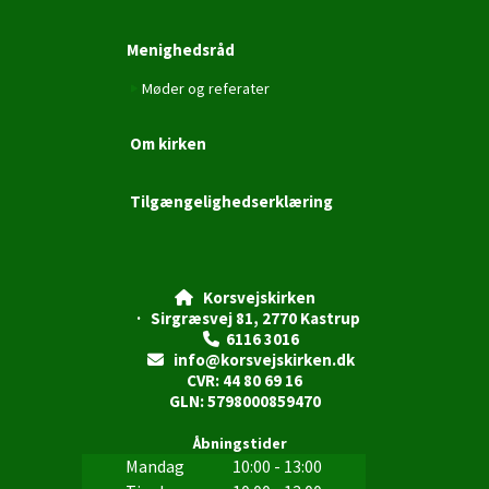
Menighedsråd
Møder og referater
Om kirken
Tilgængelighedserklæring
Korsvejskirken

· Sirgræsvej 81, 2770 Kastrup
6116 3016

info@korsvejskirken.dk

CVR: 44 80 69 16
GLN: 5798000859470
Åbningstider
Mandag
10:00 - 13:00