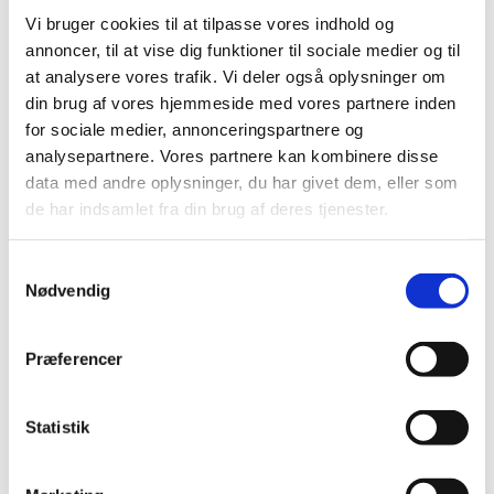
Vi bruger cookies til at tilpasse vores indhold og
annoncer, til at vise dig funktioner til sociale medier og til
at analysere vores trafik. Vi deler også oplysninger om
din brug af vores hjemmeside med vores partnere inden
for sociale medier, annonceringspartnere og
analysepartnere. Vores partnere kan kombinere disse
data med andre oplysninger, du har givet dem, eller som
de har indsamlet fra din brug af deres tjenester.
S
Nødvendig
a
m
Du vil måske også kunne lide...
t
Præferencer
y
k
k
Statistik
e
v