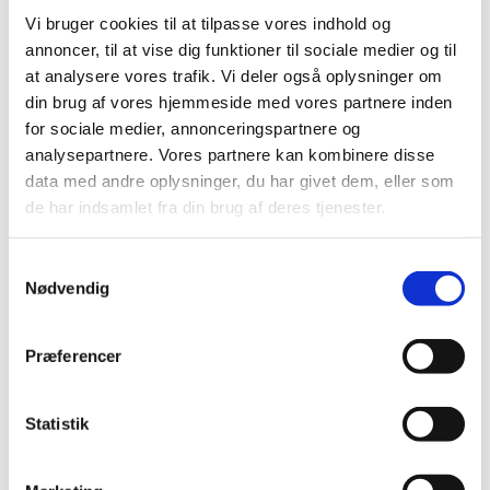
Vi bruger cookies til at tilpasse vores indhold og
annoncer, til at vise dig funktioner til sociale medier og til
at analysere vores trafik. Vi deler også oplysninger om
din brug af vores hjemmeside med vores partnere inden
for sociale medier, annonceringspartnere og
analysepartnere. Vores partnere kan kombinere disse
data med andre oplysninger, du har givet dem, eller som
de har indsamlet fra din brug af deres tjenester.
S
Nødvendig
a
m
Du vil måske også kunne lide...
t
Præferencer
y
k
k
Statistik
e
v