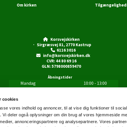
Om kirken
Tilgængelighed
Korsvejskirken

· Sirgræsvej 81, 2770 Kastrup
6116 3016

info@korsvejskirken.dk

CVR: 44 80 69 16
GLN: 5798000859470
Åbningstider
Mandag
10:00 - 13:00
Tirsdag
10:00 - 13:00
Onsdag
10:00 - 13:00
 cookies
Torsdag
10:00 - 13:00
passe vores indhold og annoncer, til at vise dig funktioner til soci
15:00 - 18:00
fik. Vi deler også oplysninger om din brug af vores hjemmeside m
Fredag
10:00 - 13:00
 medier, annonceringspartnere og analysepartnere. Vores partne
Lørdag
Lukket