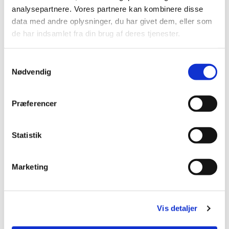
analysepartnere. Vores partnere kan kombinere disse
data med andre oplysninger, du har givet dem, eller som
Du vil måske også kunne lide...
de har indsamlet fra din brug af deres tjenester.
S
Nødvendig
a
m
t
Præferencer
y
k
k
Statistik
e
v
Marketing
a
l
g
Vis detaljer