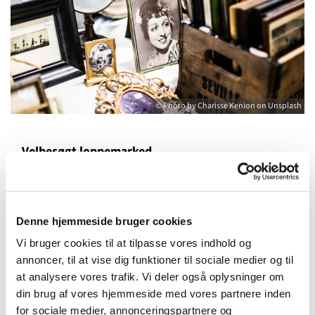
© Photo by Charisse Kenion on Unsplash
Velbesøgt loppemarked
Lørdagens loppemarked på kirkepladsen var velbesøgt,
hyggeligt for store og små. Vi kunne ikke have ønsket os
det bedre og til næste år igen håber vi at se endnu flere.
Denne hjemmeside bruger cookies
Alle indtægter gik til Menighedsplejen, som vi har stor
Vi bruger cookies til at tilpasse vores indhold og
fokus på lige nu.
annoncer, til at vise dig funktioner til sociale medier og til
at analysere vores trafik. Vi deler også oplysninger om
din brug af vores hjemmeside med vores partnere inden
for sociale medier, annonceringspartnere og