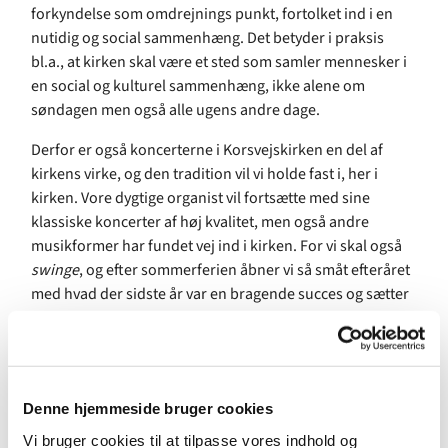
forkyndelse som omdrejnings punkt, fortolket ind i en
nutidig og social sammenhæng. Det betyder i praksis
bl.a., at kirken skal være et sted som samler mennesker i
en social og kulturel sammenhæng, ikke alene om
søndagen men også alle ugens andre dage.
Derfor er også koncerterne i Korsvejskirken en del af
kirkens virke, og den tradition vil vi holde fast i, her i
kirken. Vore dygtige organist vil fortsætte med sine
klassiske koncerter af høj kvalitet, men også andre
musikformer har fundet vej ind i kirken. For vi skal også
swinge
, og efter sommerferien åbner vi så småt efteråret
med hvad der sidste år var en bragende succes og sætter
jazz på menuet hvor klarinettens toner sammen med
bandet skal få sjælen til at lette i vort hyggelige kirkerum. I
efteråret når mørket har sænket sig får vi også besøg af
den prisvindende sanger og sangskriver rockmusikeren
Denne hjemmeside bruger cookies
Søren Huss,
der med sine populære sange vil samle folk
til en dejlig aften i kirken.
Vi bruger cookies til at tilpasse vores indhold og