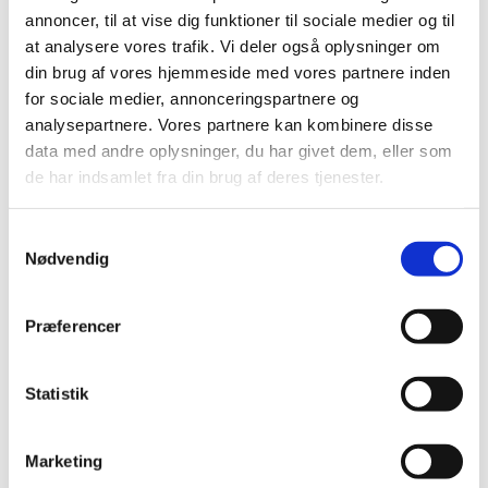
Desuden ligger det lige til højrebenet, to dage før pinse,
annoncer, til at vise dig funktioner til sociale medier og til
at synge: Naturen holder pinsefest. Til sidst vil der blive
at analysere vores trafik. Vi deler også oplysninger om
budt på et glas vin eller en kop kaffe, som vi i henhold til
din brug af vores hjemmeside med vores partnere inden
smittefaren kommer til at nyde udenfor på vores dejlige,
for sociale medier, annonceringspartnere og
og med stor sandsynlighed solbeskinnede kirkeplads.
analysepartnere. Vores partnere kan kombinere disse
data med andre oplysninger, du har givet dem, eller som
de har indsamlet fra din brug af deres tjenester.
S
Nødvendig
a
Du vil måske også kunne lide...
m
t
Præferencer
y
k
k
Statistik
e
v
Marketing
a