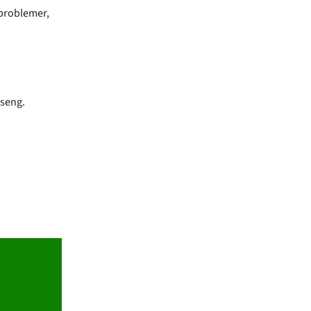
 problemer,
 seng.