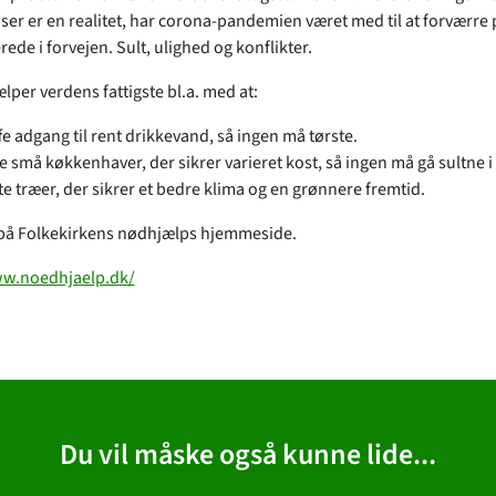
er er en realitet, har corona-pandemien været med til at forværre
rede i forvejen. Sult, ulighed og konflikter.
lper verdens fattigste bl.a. med at:
fe adgang til rent drikkevand, så ingen må tørste.
e små køkkenhaver, der sikrer varieret kost, så ingen må gå sultne i
te træer, der sikrer et bedre klima og en grønnere fremtid.
på Folkekirkens nødhjælps hjemmeside.
ww.noedhjaelp.dk/
Du vil måske også kunne lide...