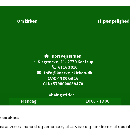
Om kirken
Tilgængelighed
Korsvejskirken

· Sirgræsvej 81, 2770 Kastrup
6116 3016

info@korsvejskirken.dk

CVR: 44 80 69 16
GLN: 5798000859470
Åbningstider
Mandag
10:00 - 13:00
Tirsdag
10:00 - 13:00
Onsdag
10:00 - 13:00
 cookies
Torsdag
10:00 - 13:00
passe vores indhold og annoncer, til at vise dig funktioner til soci
15:00 - 18:00