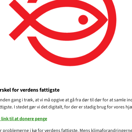
rskel for verdens fattigste
nden gang i træk, at vi må opgive at gå fra dør til dør for at samle ind
tigste. I stedet gør vi det digitalt, for der er stadig brug for vores hjæ
 link til at donere penge
år problemerne i kø for verdens fattigste. Mens klimaforandringern