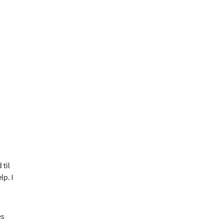
 til
lp. I
es