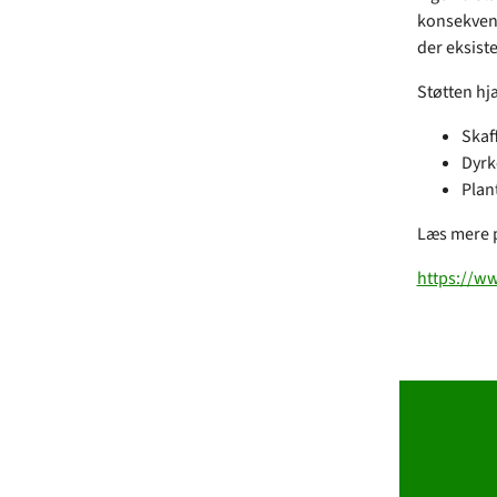
konsekvens
der eksiste
Støtten hjæ
Skaf
Dyrk
Plan
Læs mere 
https://w