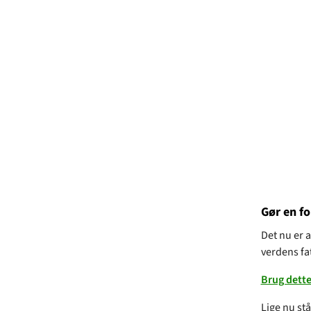
Gør en fo
Det nu er a
verdens fat
Brug dette
Lige nu st