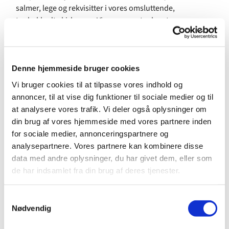
salmer, lege og rekvisitter i vores omsluttende,
træbeklædte kirkerum. Vi synger ca. tre kvarter, og
derefter er der tid til kaffe, the og hyggeligt fællesskab.
Alle kan være med!
Læs mere her
Denne hjemmeside bruger cookies
Vi bruger cookies til at tilpasse vores indhold og
annoncer, til at vise dig funktioner til sociale medier og til
at analysere vores trafik. Vi deler også oplysninger om
din brug af vores hjemmeside med vores partnere inden
for sociale medier, annonceringspartnere og
analysepartnere. Vores partnere kan kombinere disse
data med andre oplysninger, du har givet dem, eller som
de har indsamlet fra din brug af deres tjenester.
S
Nødvendig
a
m